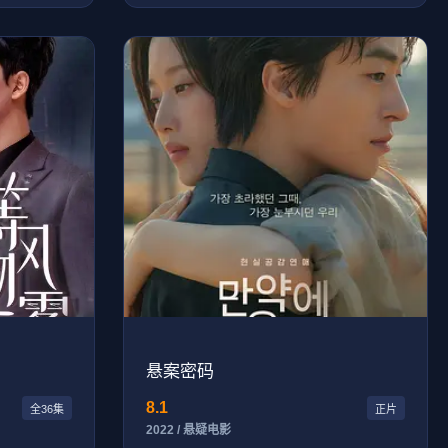
悬案密码
8.1
全36集
正片
2022 / 悬疑电影