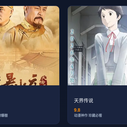
天界传说
9.8
碑爆棚
动漫神作 珍藏必看