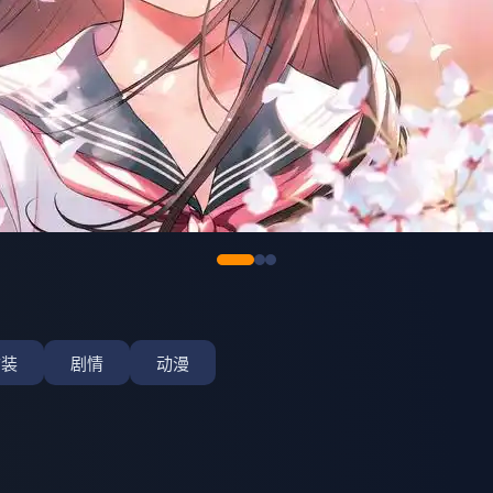
古装
剧情
动漫