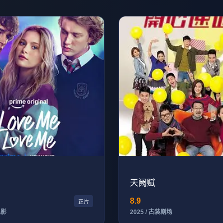
天阙赋
8.9
正片
电影
2025 / 古装剧场