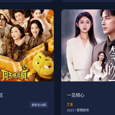
王
一见倾心
7.8
更新至18期
秀
2023 / 爱情剧场