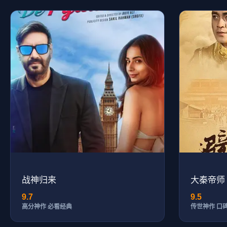
战神归来
大秦帝师
9.7
9.5
高分神作 必看经典
传世神作 口